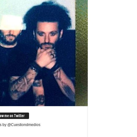
low me on Twitter
s by @Cuestiondmedios