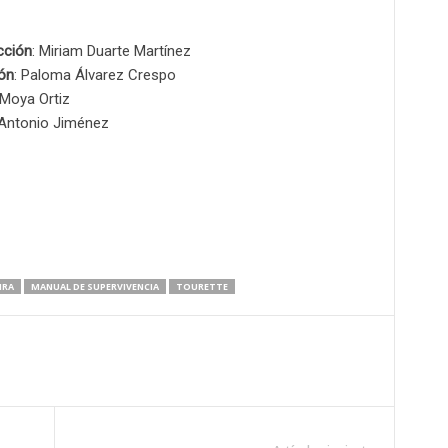
cción
: Miriam Duarte Martínez
ón
: Paloma Álvarez Crespo
Moya Ortiz
 Antonio Jiménez
NRA
MANUAL DE SUPERVIVENCIA
TOURETTE