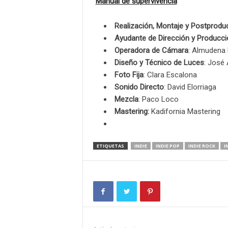
“
Manual de supervivencia
”
Realización, Montaje y Postprodu
Ayudante de Dirección y Producci
Operadora de Cámara
: Almudena 
Diseño y Técnico de Luces
: José
Foto Fija
: Clara Escalona
Sonido Directo
: David Elorriaga
Mezcla
: Paco Loco
Mastering:
Kadifornia Mastering
ETIQUETAS
INDIE
INDIE POP
INDIE ROCK
I