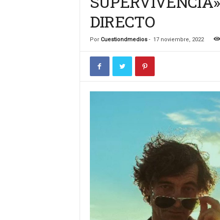
SUPERVIVENCIA»
n
DIRECTO
c
u
l
Por
Cuestiondmedios
-
17 noviembre, 2022
t
u
r
a
l