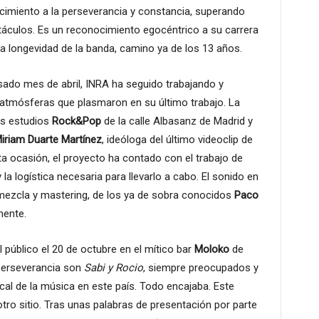
ocimiento a la perseverancia y constancia, superando
stáculos. Es un reconocimiento egocéntrico a su carrera
la longevidad de la banda, camino ya de los 13 años.
sado mes de abril, INRA ha seguido trabajando y
atmósferas que plasmaron en su último trabajo. La
os estudios
Rock&Pop
de la calle Albasanz de Madrid y
iriam Duarte Martínez
, ideóloga del último videoclip de
ta ocasión, el proyecto ha contado con el trabajo de
 la logística necesaria para llevarlo a cabo. El sonido en
mezcla y mastering, de los ya de sobra conocidos
Paco
mente.
 público el 20 de octubre en el mítico bar
Moloko
de
 perseverancia son
Sabi y Rocio
, siempre preocupados y
al de la música en este país. Todo encajaba. Este
tro sitio. Tras unas palabras de presentación por parte