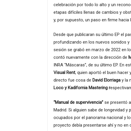
celebración por todo lo alto y un recon
etapas difíciles llenas de cambios y ob
y, por supuesto, un paso en firme hacia 
Desde que publicaran su último EP el pa
profundizando en los nuevos sonidos y 
sesión se grabó en marzo de 2022 en l
contó nuevamente con la dirección de
M
INRA “Máscaras”, de su último EP. En es
Visual Rent
, quien aportó el buen hacer y
directo fue cosa de
David Elorriaga
y la 
Loco y Kadifornia Mastering r
espectiva
“Manual de supervivencia”
se presentó al
Madrid. Si alguien sabe de longevidad y
ocupados por el panorama nacional y loc
proyecto debía presentarse ahí y no en o