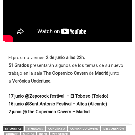
El próximo viernes
2 de junio a las 22h,
51
Grados
presentarán algunos de los temas de su nuevo
trabajo en la sala
The Copernico Cavern
de
Madrid
junto
a
Verónica
Underluxe
.
17 junio @Zeporock festival – El Toboso (Toledo)
16 junio @Sant Antonio Festival – Altea (Alicante)
2 junio @The Copernico Cavern – Madrid
ETIQUETAS
51 GRADOS
CONCIERTO
COPERNICO CAVERN
DESCONEXIÓN
GRUNGE
MÚSICA
ROCK
ZEPOROCK