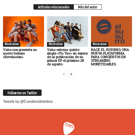
Artículos relacionados
Más del autor
Work done
Work done
Work done
Vaho nos presenta su
Vaho estrena quinto
NACE EL SUSURRO, UNA
nuevo trabajo
single «Tic Tac» en espera
NUEVA PLATAFORMA
«Revolución»
de la publicación de su
PARA CONCIERTOS EN
primer EP el próximo 28
STREAMING
de agosto.
MONETIZABLES.
Follow me on Twitter
Tweets by @Cuestiondmedios