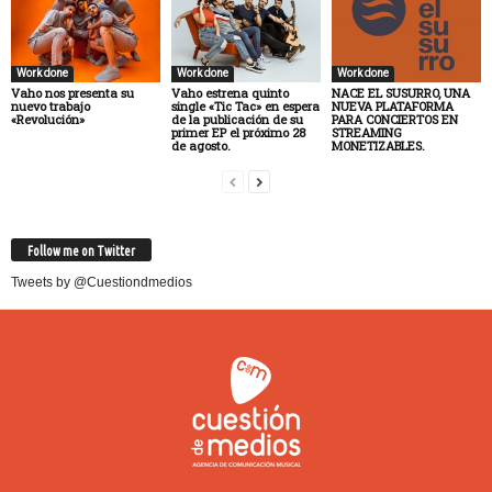
Work done
Work done
Work done
Vaho nos presenta su
Vaho estrena quinto
NACE EL SUSURRO, UNA
nuevo trabajo
single «Tic Tac» en espera
NUEVA PLATAFORMA
«Revolución»
de la publicación de su
PARA CONCIERTOS EN
primer EP el próximo 28
STREAMING
de agosto.
MONETIZABLES.
Follow me on Twitter
Tweets by @Cuestiondmedios