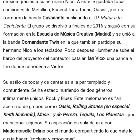
música gracias a su hermano Nico. A este le gustaba tocar
canciones de Metallica, Funeral for a friend, Oasis…, juntos
formaron la banda
Cavadants
publicando el LP
Matar a la
Cenicienta
. El grupo se disolvió a finales de 2016 y siguió con su
formación en la
Escuela de Música Creativa (Madrid)
y se unió a
la banda
Comandante Twin
en la que también participa su
hermano Nico a los teclados. Poco después Humber se sube al
barco del proyecto del cantautor catalán
Ian Vico
, una banda a
trío donde conocería a Víctor.
Su estilo de tocar y de cantar es a la par templado y
contundente. Se ha estado nutriendo de dos géneros
íntimamente unidos: Rock y Blues. Este melómano es fan
acérrimo de grupos como
Oasis, Rolling Stones (en especial
Keith Richards), Muse… y de Pereza, Tequila, Los Planetas…
por
mencionar algunos. Su aspiración es salir de gira con
Mademoiselle Delirio
por el mundo compartiendo lo que más le
gusta hacer: “rockear y emocionar”.