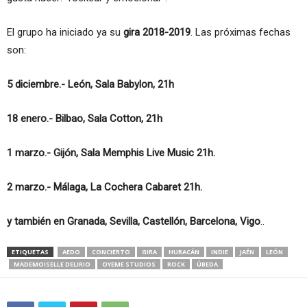
El grupo ha iniciado ya su
gira 2018-2019
. Las próximas fechas
son:
5 diciembre.- León, Sala Babylon, 21h
18 enero.- Bilbao, Sala Cotton, 21h
1 marzo.- Gijón, Sala Memphis Live Music 21h.
2 marzo.- Málaga, La Cochera Cabaret 21h.
y también en Granada, Sevilla, Castellón, Barcelona, Vigo
..
ETIQUETAS
AEDO
CONCIERTO
GIRA
HURACÁN
INDIE
JAÉN
LEÓN
MADEMOISELLE DELIRIO
OYEME STUDIOS
ROCK
ÚBEDA