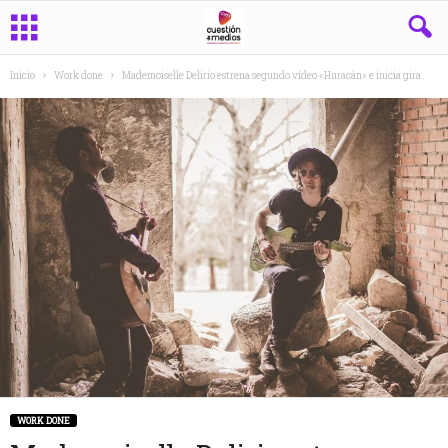
Inicio
Work done
Mademoiselle Delirio estrena segundo vídeo «Huracán» e inicia gira
WORK DONE