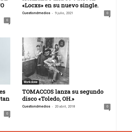
TO
«Locxs» en su nuevo single.
-
Cuestiondmedios
9 julio, 2021
0
0
Work done
es
TOMACCOS lanza su segundo
ntan
disco «Toledo, OH.»
-
Cuestiondmedios
20 abril, 2018
0
0