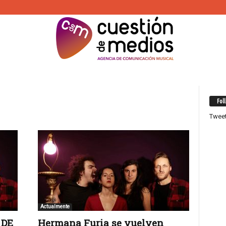
Fol
Twee
Actualmente
 DE
Hermana Furia se vuelven