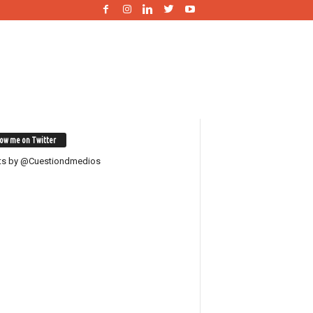
low me on Twitter
ts by @Cuestiondmedios