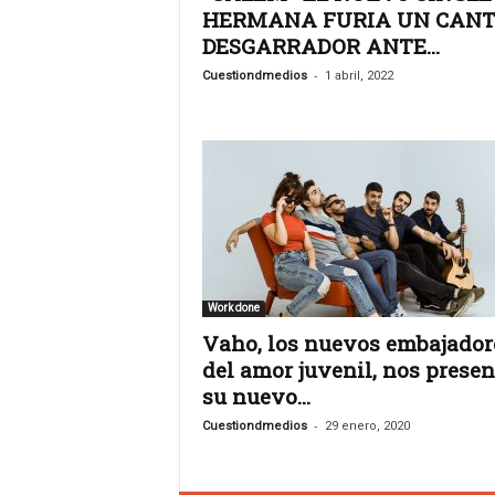
s
HERMANA FURIA UN CAN
.
DESGARRADOR ANTE...
A
g
-
Cuestiondmedios
1 abril, 2022
e
n
c
i
a
d
e
c
o
m
Work done
u
Vaho, los nuevos embajador
n
del amor juvenil, nos prese
i
su nuevo...
c
a
-
Cuestiondmedios
29 enero, 2020
c
i
ó