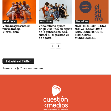
Work done
Work done
Work done
Vaho nos presenta su
Vaho estrena quinto
NACE EL SUSURRO, UNA
nuevo trabajo
single «Tic Tac» en espera
NUEVA PLATAFORMA
«Revolución»
de la publicación de su
PARA CONCIERTOS EN
primer EP el próximo 28
STREAMING
de agosto.
MONETIZABLES.
Follow me on Twitter
Tweets by @Cuestiondmedios