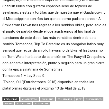
Spanish Blues con guitarra española lleno de tópicos de
sevillanas, siestas y tortillas que demuestra que el Guadalquivir y
el Mississippi no son ríos tan ajenos como pudiera parecer. A
Smile from Frown nos regresa a los sonidos oldies, pero solo es
el punto de partida desde el que asistiremos al trío final de
canciones de este disco, las más versátiles dentro de este
‘sonido’ Tomaccos, Trip To Paradise es un boogaloo latino muy
sensual que recuerda al rollo hawaiano de Elvis, el histrionismo
de Tom Waits hará acto de aparición en The Easyhill Creepshow
con soberbia interpretación, punto y seguido para un gran cierre
con la épica sinatriana de Sometimes.
Tomaccos 1 – Ley Seca 0.
“Toledo, OH.”(Entrebotones, 2018) disponible en todas las
plataformas digitales el próximo 13 de Abril de 2018
ETIQUETAS
CHARLESTON
DIXIELAND
EDU MOLINA
JAZZ
NUEVO DISCO
SWING
TOLEDO OH
TOMACCOS