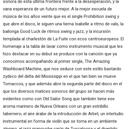
sonora de esta última frontera frente a la desesperación, y la
vana esperanza de un futuro mejor. A la mejor escuela de
música de los años veinte que es el single Prohibition swing y
que abre el disco, le siguen una tierna Isabelle a ritmo de vals, la
bailonga Good Luck de ritmos swing y jazz, y la incursión
templada al charlestón de La Fuite con ecos centroeuropeos. El
homenaje a la tabla de lavar como instrumento musical que les
hizo destacar en su debut se produce con la canción que ya
conocimos acompañando al primer single, The Amazing
Washboard Machine, que nos seduce con este estilo bastardo
zydeco del delta del Mississippi en el que tan bien se mueve
Tomaccos, y que además abre la segunda parte del disco en el
que los diversos matices sonoros del grupo se hacen más
evidentes como con Old Sailor Song que también tiene ese
aroma marinero de Nueva Orleans con un gran estribillo
tabernero; el aire árabe de la introducción de Arbet, un interludio
instrumental en forma de violín que se torna en un ambiente
zíngaro, el jazz manouche cajún de Tuscaloosa y el divertido