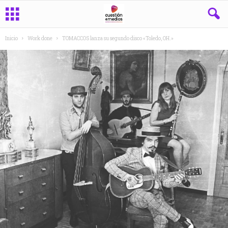
Inicio
Work done
TOMACCOS lanza su segundo disco «Toledo, OH.»