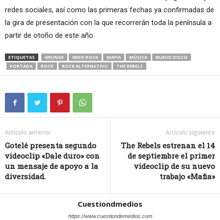
redes sociales, así como las primeras fechas ya confirmadas de
la gira de presentación con la que recorrerán toda la península a
partir de otoño de este año.
ETIQUETAS
GRUNGE
INDIE ROCK
MAFIA
MÚSICA
NUEVO DISCO
PORTADA
ROCK
ROCK ALTERNATIVO
THE REBELS
Artículo anterior
Artículo siguiente
Gotelé presenta segundo
The Rebels estrenan el 14
videoclip «Dale duro» con
de septiembre el primer
un mensaje de apoyo a la
videoclip de su nuevo
diversidad.
trabajo «Mafia»
Cuestiondmedios
https://www.cuestiondemedios.com