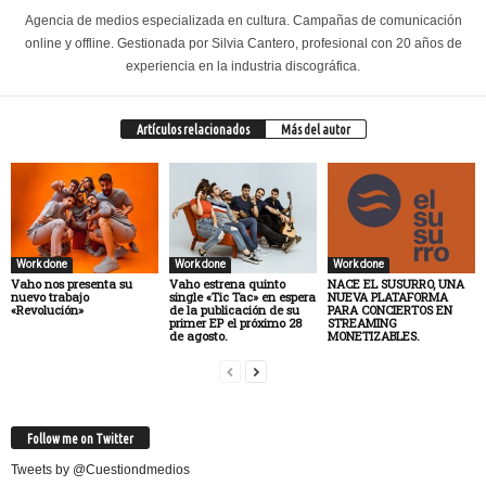
Agencia de medios especializada en cultura. Campañas de comunicación
online y offline. Gestionada por Silvia Cantero, profesional con 20 años de
experiencia en la industria discográfica.
Artículos relacionados
Más del autor
Work done
Work done
Work done
Vaho nos presenta su
Vaho estrena quinto
NACE EL SUSURRO, UNA
nuevo trabajo
single «Tic Tac» en espera
NUEVA PLATAFORMA
«Revolución»
de la publicación de su
PARA CONCIERTOS EN
primer EP el próximo 28
STREAMING
de agosto.
MONETIZABLES.
Follow me on Twitter
Tweets by @Cuestiondmedios