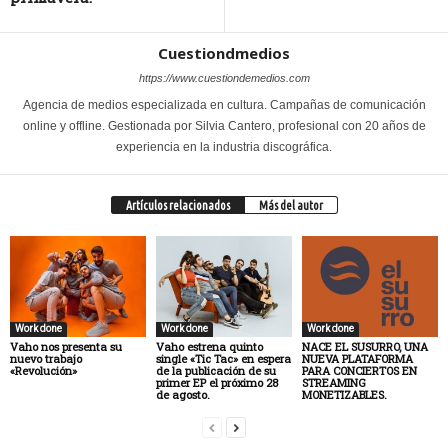
Cuestiondmedios
https://www.cuestiondemedios.com
Agencia de medios especializada en cultura. Campañas de comunicación
online y offline. Gestionada por Silvia Cantero, profesional con 20 años de
experiencia en la industria discográfica.
Artículos relacionados
Más del autor
Work done
Work done
Work done
Vaho nos presenta su
Vaho estrena quinto
NACE EL SUSURRO, UNA
nuevo trabajo
single «Tic Tac» en espera
NUEVA PLATAFORMA
«Revolución»
de la publicación de su
PARA CONCIERTOS EN
primer EP el próximo 28
STREAMING
de agosto.
MONETIZABLES.