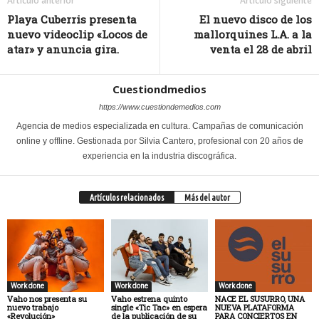
Artículo anterior
Artículo siguiente
Playa Cuberris presenta
El nuevo disco de los
nuevo videoclip «Locos de
mallorquines L.A. a la
atar» y anuncia gira.
venta el 28 de abril
Cuestiondmedios
https://www.cuestiondemedios.com
Agencia de medios especializada en cultura. Campañas de comunicación
online y offline. Gestionada por Silvia Cantero, profesional con 20 años de
experiencia en la industria discográfica.
Artículos relacionados
Más del autor
Work done
Work done
Work done
Vaho nos presenta su
Vaho estrena quinto
NACE EL SUSURRO, UNA
nuevo trabajo
single «Tic Tac» en espera
NUEVA PLATAFORMA
«Revolución»
de la publicación de su
PARA CONCIERTOS EN