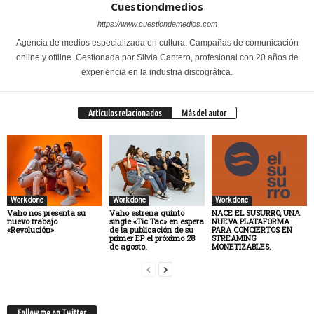
Cuestiondmedios
https://www.cuestiondemedios.com
Agencia de medios especializada en cultura. Campañas de comunicación
online y offline. Gestionada por Silvia Cantero, profesional con 20 años de
experiencia en la industria discográfica.
Artículos relacionados
Más del autor
Work done
Work done
Work done
Vaho nos presenta su
Vaho estrena quinto
NACE EL SUSURRO, UNA
nuevo trabajo
single «Tic Tac» en espera
NUEVA PLATAFORMA
«Revolución»
de la publicación de su
PARA CONCIERTOS EN
primer EP el próximo 28
STREAMING
de agosto.
MONETIZABLES.
Follow me on Twitter