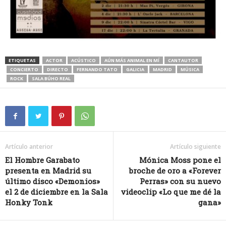
ETIQUETAS
ACTOR
ACÚSTICO
AÚN MÁS ANIMAL EN MÍ
CANTAUTOR
CONCIERTO
DIRECTO
FERNANDO TATO
GALICIA
MADRID
MÚSICA
ROCK
SALA BÚHO REAL
Artículo anterior
Artículo siguiente
El Hombre Garabato
Mónica Moss pone el
presenta en Madrid su
broche de oro a «Forever
último disco «Demonios»
Perras» con su nuevo
el 2 de diciembre en la Sala
videoclip «Lo que me dé la
Honky Tonk
gana»