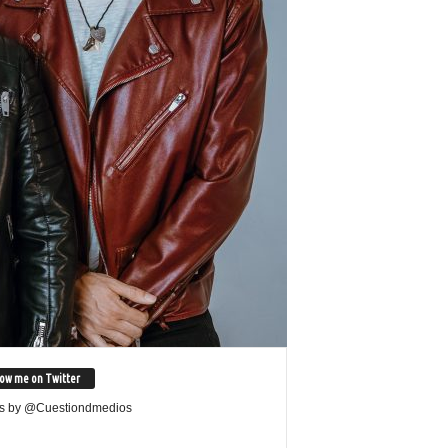
low me on Twitter
s by @Cuestiondmedios