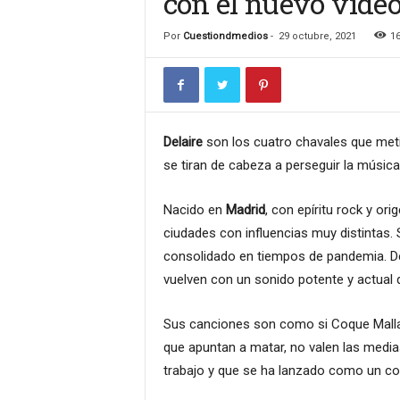
con el nuevo video
n
c
Por
Cuestiondmedios
-
29 octubre, 2021
1
u
l
t
u
r
Delaire
son los cuatro chavales que meti
a
se tiran de cabeza a perseguir la música s
l
Nacido en
Madrid
, con epíritu rock y or
ciudades con influencias muy distintas
consolidado en tiempos de pandemia. D
vuelven con un sonido potente y actual 
Sus canciones son como si Coque Malla y
que apuntan a matar, no valen las media
trabajo y que se ha lanzado como un c