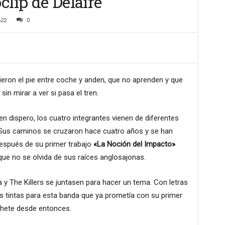
clip de Delaire
622
0
eron el pie entre coche y anden, que no aprenden y que
in mirar a ver si pasa el tren.
igen dispero, los cuatro integrantes vienen de diferentes
. Sus caminos se cruzaron hace cuatro años y se han
espués de su primer trabajo
«La Noción del Impacto»
que no se olvida de sus raíces anglosajonas.
 The Killers se juntasen para hacer un tema. Con letras
s tintas para esta banda que ya prometía con su primer
ohete desde entonces.