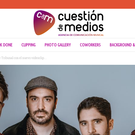
K DONE
CLIPPING
PHOTO GALLERY
COWORKERS
BACKGROUND &
e Tribunal con el nuevo videoclip...